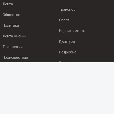
Лента
Транспорт
Общество
Спорт
Политика
Недвижимость
Лента мнений
Культура
Технологии
Подробно
Происшествия
Здоровье
Экономика
ПОДПИСКА
Подпишись на рассылку NEWSROOM24
и будь
в курсе новостей в своём городе:
Подписаться