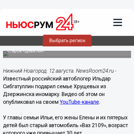
Общество
12.08.2020
12:55
Известный автоблогер подарил
многодетной семье из Дзержинска
иномарку
Выбрать регион
Изначально глава семьи просил о помощи в ремонте
старой «девятки».
Нижний Новгород. 12 августа. NewsRoom24.ru -
Известный российский автоблогер Ильдар
Сибгатуллин подарил семье Хрущевых из
Дзержинска иномарку. Видео об этом он
опубликовал на своем
YouTube-канале
.
У главы семьи Ильи, его жены Елены и их пятерых
детей был старый автомобиль «Ваз 2109», возраст
которого уже превышает 30 лет.