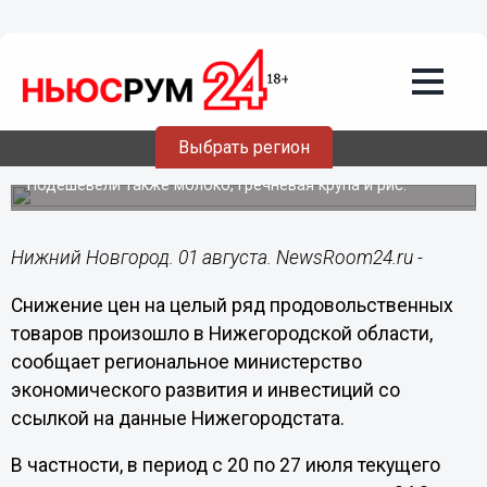
Общество
01.08.2020
10:07
Цены на картофель и капусту
Выбрать регион
снизились в Нижегородской области
Подешевели также молоко, гречневая крупа и рис.
Нижний Новгород. 01 августа. NewsRoom24.ru -
Снижение цен на целый ряд продовольственных
товаров произошло в Нижегородской области,
сообщает региональное министерство
экономического развития и инвестиций со
ссылкой на данные Нижегородстата.
В частности, в период с 20 по 27 июля текущего