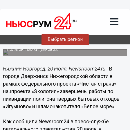
Общество
20.07.2020
20:41
В Дзержинске ликвидировали «Белое
море»
Выбрать регион
Также в рамках нацпроекта «Экология» ликвидирован
полигон ТБО «Игумново».
Нижний Новгород. 20 июля. NewsRoom24.ru -
В
городе Дзержинск Нижегородской области в
рамках федерального проекта «Чистая страна»
нацпроекта «Экология» завершены работы по
ликвидации полигона твердых бытовых отходов
«Игумново» и шламонакопителя «Белое море».
Как сообщили Newsroom24 в пресс-службе
регионального правительства, 20 июля, в