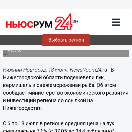
Общество
18.07.2020
09:41
Цены на рыбу, лук и вермишель
снизились в Нижегородской области
Выбрать регион
Также подешевели баранина, молоко и подсолнечное
масло.
Нижний Новгород. 18 июля. NewsRoom24.ru -
В
Нижегородской области подешевели лук,
вермишель и свежемороженая рыба. Об этом
сообщает министерство экономического развития
и инвестиций региона со ссылкой на
Нижегородстат.
С 6 по 13 июля в регионе средняя цена на лук
снизилась на 7,1% (с 37,05 до 34,4 рубля за кг),