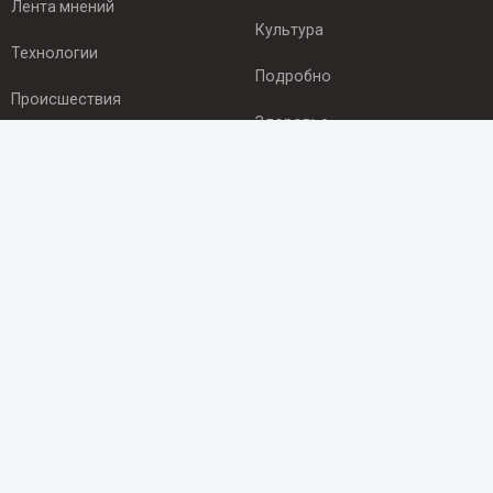
Лента мнений
Культура
Технологии
Подробно
Происшествия
Здоровье
Экономика
ПОДПИСКА
Подпишись на рассылку NEWSROOM24
и будь
в курсе новостей в своём городе:
Подписаться
© 2012 - 2025 ООО "Ньюсрум" (ИА Newsroom24 (Ньюсрум24).
Учредитель — ООО "Ньюсрум"
Свидетельство о регистрации СМИ ИА № ФС 77 - 45920 от 22.07.2011г.
выдано Федеральной службой по надзору в сфере связи,
информационных технологий и массовый коммуникаций.