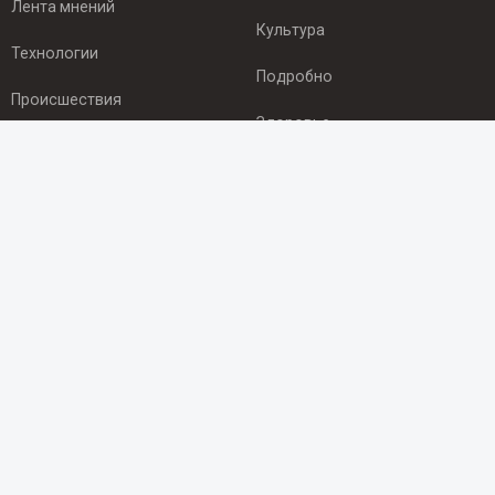
Лента мнений
Культура
Технологии
Подробно
Происшествия
Здоровье
Экономика
ПОДПИСКА
Подпишись на рассылку NEWSROOM24
и будь
в курсе новостей в своём городе:
Подписаться
© 2012 - 2025 ООО "Ньюсрум" (ИА Newsroom24 (Ньюсрум24).
Учредитель — ООО "Ньюсрум"
Свидетельство о регистрации СМИ ИА № ФС 77 - 45920 от 22.07.2011г.
выдано Федеральной службой по надзору в сфере связи,
информационных технологий и массовый коммуникаций.