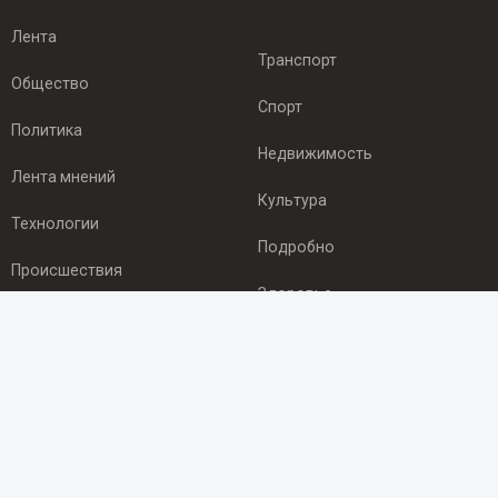
Лента
Транспорт
Общество
Спорт
Политика
Недвижимость
Лента мнений
Культура
Технологии
Подробно
Происшествия
Здоровье
Экономика
ПОДПИСКА
Подпишись на рассылку NEWSROOM24
и будь
в курсе новостей в своём городе: