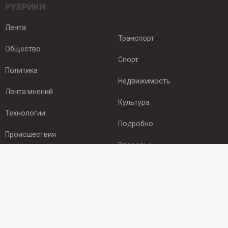
РУБРИКИ
Лента
Транспорт
Общество
Спорт
Политика
Недвижимость
Лента мнений
Культура
Технологии
Подробно
Происшествия
Здоровье
Экономика
ПОДПИСКА
Подпишись на рассылку NEWSROOM24
и будь
в курсе новостей в своём городе: