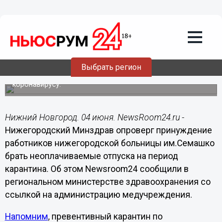
Общество
04.06.2020
18:21
Минздрав опроверг принудительные
«административные» для медиков
Семашко
Выбрать регион
Медучреждение закрыто на превентивный карантин по
коронавирусу.
Нижний Новгород. 04 июня. NewsRoom24.ru -
Нижегородский Минздрав опроверг принуждение
работников нижегородской больницы им.Семашко
брать неоплачиваемые отпуска на период
карантина. Об этом Newsroom24 сообщили в
региональном министерстве здравоохранения со
ссылкой на администрацию медучреждения.
Напомним
, превентивный карантин по