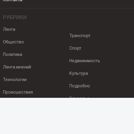
РУБРИКИ
Лента
Транспорт
Общество
Спорт
Политика
Недвижимость
Лента мнений
Культура
Технологии
Подробно
Происшествия
Здоровье
Экономика
ПОДПИСКА
Подпишись на рассылку NEWSROOM24
и будь
в курсе новостей в своём городе: