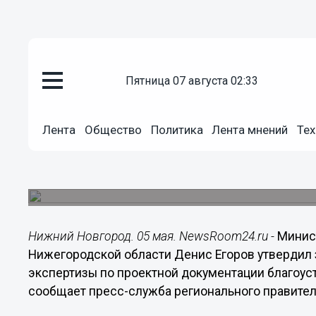
пятница 07 августа 02:33
Общество
05.05.2020
12:10
Лента
Общество
Политика
Лента мнений
Тех
Утверждена экологическая экс
По редким видам растений и животных составле
Нижний Новгород. 05 мая. NewsRoom24.ru -
Минис
Нижегородской области Денис Егоров утвердил
экспертизы по проектной документации благоус
сообщает пресс-служба регионального правител