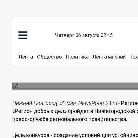
четверг 06 августа 02:45
Общество
02.05.2020
17:42
Лента
Общество
Политика
Лента мнений
Тех
Этап конкурса «Регион добрых 
Нижегородской области
Он проводится по четырем номинациям.
Нижний Новгород. 02 мая. NewsRoom24.ru -
Регио
«Регион добрых дел» пройдет в Нижегородской о
пресс-служба регионального правительства.
Цель конкурса - создание условий для устойчив