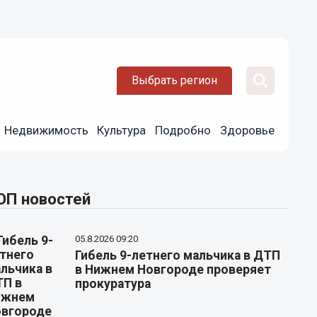
Выбрать регион
Недвижимость
Культура
Подробно
Здоровье
ОП новостей
05.8.2026 09:20
Гибель 9-летнего мальчика в ДТП
в Нижнем Новгороде проверяет
прокуратура