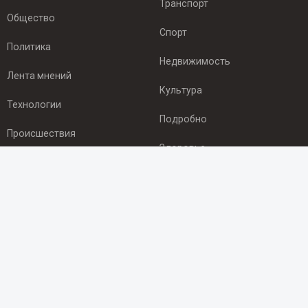
Транспорт
Общество
Спорт
Политика
Недвижимость
Лента мнений
Культура
Технологии
Подробно
Происшествия
Здоровье
Экономика
ПОДПИСКА
Подпишись на рассылку NEWSROOM24
и будь
в курсе новостей в своём городе:
Подписаться