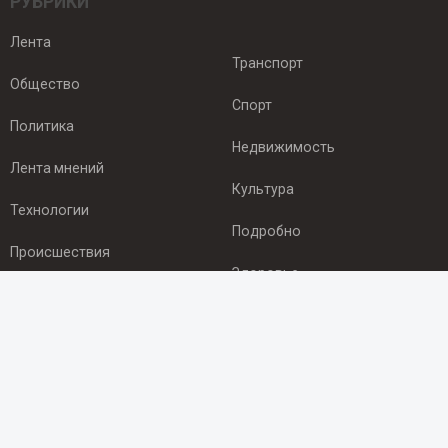
РУБРИКИ
Лента
Транспорт
Общество
Спорт
Политика
Недвижимость
Лента мнений
Культура
Технологии
Подробно
Происшествия
Здоровье
Экономика
ПОДПИСКА
Подпишись на рассылку NEWSROOM24
и будь
в курсе новостей в своём городе: