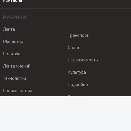
Контакты
РУБРИКИ
Лента
Транспорт
Общество
Спорт
Политика
Недвижимость
Лента мнений
Культура
Технологии
Подробно
Происшествия
Здоровье
Экономика
ПОДПИСКА
Подпишись на рассылку NEWSROOM24
и будь
в курсе новостей в своём городе: