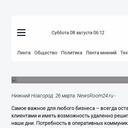
Общество
суббота 08 августа 06:12
26.03.2020
11:34
«Ростелеком» бесплатно доба
Лента
Общество
Политика
Лента мнений
Тех
клиентам 100 минут и 10 Гб мо
Мера направлена на поддержку бизнеса, испыт
эпидемией коронавируса.
Нижний Новгород. 26 марта. NewsRoom24.ru -
Самое важное для любого бизнеса – всегда оста
клиентами и иметь возможность удаленно реши
наши дни. Потребность в оперативных коммуник