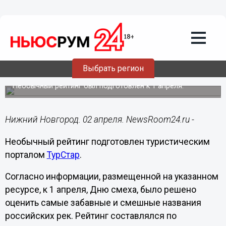
Общество
02.04.2020
10:41
Нижегородская Моча вошла в пятерку
Выбрать регион
самых забавных рек России
Необычный рейтинг был подготовлен к 1 апреля.
Нижний Новгород. 02 апреля. NewsRoom24.ru -
Необычный рейтинг подготовлен туристическим
порталом
ТурСтар
.
Согласно информации, размещенной на указанном
ресурсе, к 1 апреля, Дню смеха, было решено
оценить самые забавные и смешные названия
российских рек. Рейтинг составлялся по