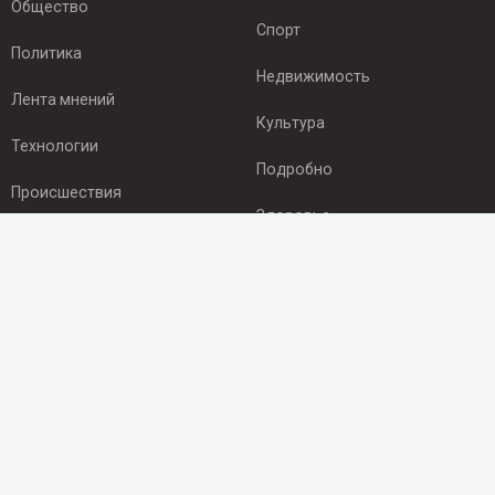
Общество
Спорт
Политика
Недвижимость
Лента мнений
Культура
Технологии
Подробно
Происшествия
Здоровье
Экономика
ПОДПИСКА
Подпишись на рассылку NEWSROOM24
и будь
в курсе новостей в своём городе:
Подписаться