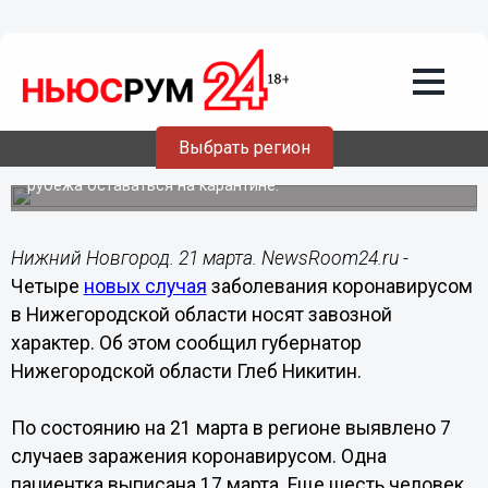
Общество
21.03.2020
17:58
Новые случаи COVID-19 в
Нижегородской области – завозные
Выбрать регион
Губернатор еще раз призвал всех вернувшихся из-за
рубежа оставаться на карантине.
Нижний Новгород. 21 марта. NewsRoom24.ru -
Четыре
новых случая
заболевания коронавирусом
в Нижегородской области носят завозной
характер. Об этом сообщил губернатор
Нижегородской области Глеб Никитин.
По состоянию на 21 марта в регионе выявлено 7
случаев заражения коронавирусом. Одна
пациентка выписана 17 марта. Еще шесть человек