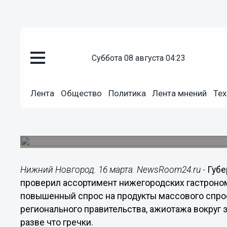
суббота 08 августа 04:23
Общество
Лента
Общество
Политика
Лента мнений
Тех
16.03.2020
20:42
Никитин оценил ассортимент 
И проверил наличие в аптеках антисептиков.
Нижний Новгород. 16 марта. NewsRoom24.ru -
Губе
проверил ассортимент нижегородских гастроно
повышенный спрос на продукты массового спро
регионального правительства, ажиотажа вокруг 
разве что гречки.