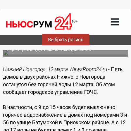
Общество
12.03.2020
08:44
Пять домов в Нижнем Новгороде
Выбрать регион
останутся без горячей воды
Ещё в трёх МКД отключат электричество.
Нижний Новгород. 12 марта. NewsRoom24.ru -
Пять
домов в двух районах Нижнего Новгорода
останутся без горячей воды 12 марта. Об этом
сообщает городское управление ГОЧС.
В частности, с 9 до 15 часов будет выключено
горячее водоснабжение в домах под номерами 3 и
5б по улице Батумской в Приокском районе. А с 12
до 17 воды не будет в домах 1 и 3 по улице