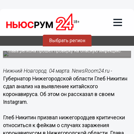
Общество
04.03.2020
15:20
Выбрать регион
Коронавирус искали у Глеба Никитина
Глава региона прошел проверку на опасную инфекцию.
Нижний Новгород. 04 марта. NewsRoom24.ru -
Губернатор Нижегородской области Глеб Никитин
сдал анализ на выявление китайского
коронавируса. Об этом он рассказал в своем
Instagram.
Глеб Никитин призвал нижегородцев критически
относиться к фейкам о случаях заражения
коронавирусом в Нижегородской области. Глава