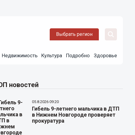
Выбрать регион
Недвижимость
Культура
Подробно
Здоровье
ОП новостей
05.8.2026 09:20
Гибель 9-летнего мальчика в ДТП
в Нижнем Новгороде проверяет
прокуратура