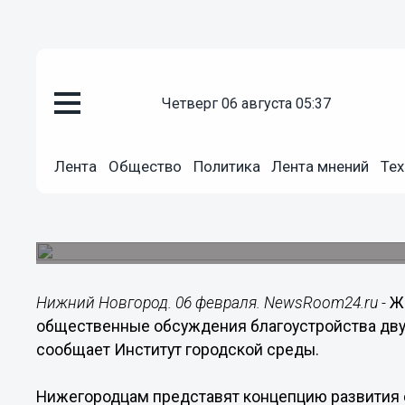
четверг 06 августа 05:37
Общество
06.02.2020
09:25
Лента
Общество
Политика
Лента мнений
Тех
Жителей Ленинского района ж
двух скверов
Презентацию покажут вечером 6 февраля.
Нижний Новгород. 06 февраля. NewsRoom24.ru -
Ж
общественные обсуждения благоустройства двух 
сообщает Институт городской среды.
Нижегородцам представят концепцию развития 