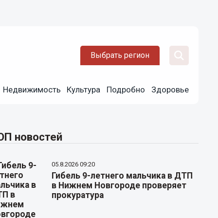
Выбрать регион
Недвижимость
Культура
Подробно
Здоровье
ОП новостей
05.8.2026 09:20
Гибель 9-летнего мальчика в ДТП
в Нижнем Новгороде проверяет
прокуратура