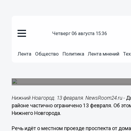
четверг 06 августа 15:36
Общество
Лента
Общество
Политика
Лента мнений
Тех
13.02.2020
09:05
В Нижнем Новгороде перекрыт 
Речь идёт о местном проезде в районе Дворца 
Нижний Новгород. 13 февраля. NewsRoom24.ru -
Д
районе частично ограничено 13 февраля. Об эт
Нижнего Новгорода.
Речь идёт о местном проезде проспекта от дома