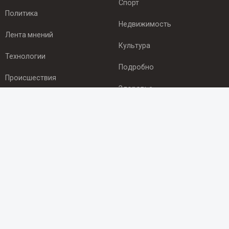
Спорт
Политика
Недвижимость
Лента мнений
Культура
Технологии
Подробно
Происшествия
Здоровье
Экономика
ПОДПИСКА
Подпишись на рассылку NEWSROOM24
и будь
в курсе новостей в своём городе:
Подписаться
© 2012 - 2025 ООО "Ньюсрум" (ИА Newsroom24 (Ньюсрум24).