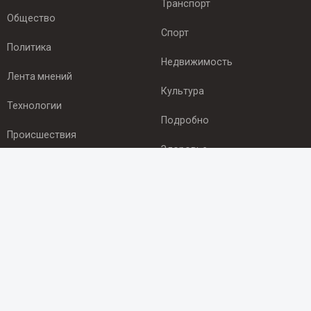
Транспорт
Общество
Спорт
Политика
Недвижимость
Лента мнений
Культура
Технологии
Подробно
Происшествия
Здоровье
Экономика
ПОДПИСКА
Подпишись на рассылку NEWSROOM24
и будь
в курсе новостей в своём городе:
Подписаться