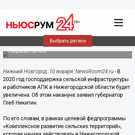
Общество
10.01.2020
07:25
Нижегородские сёла получат на
развитие в 2020 году 1,5 млрд рублей
Выбрать регион
Глеб Никитин расширил меры поддержки молодых
специалистов АПК.
Нижний Новгород. 10 января. NewsRoom24.ru -
В
2020 год господдержка сельской инфраструктуры
и работников АПК в Нижегородской области будет
увеличена. Об этом накануне заявил губернатор
Глеб Никитин.
По его словам, в рамках целевой федпрограммы
«Комплексное развитие сельских территорий»,
которая начала действовать в Нижегородской