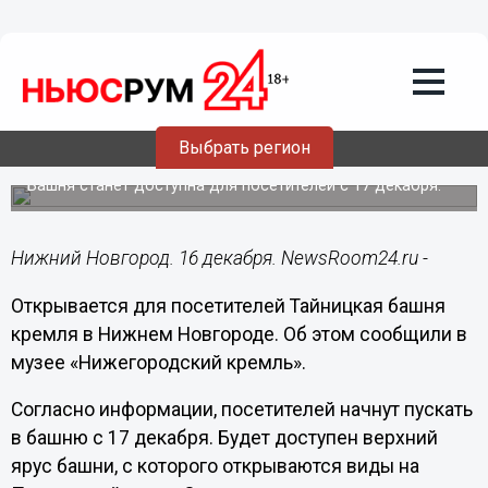
Общество
16.12.2019
10:25
Открывается Тайницкая башня
Выбрать регион
Нижегородского кремля
Башня станет доступна для посетителей с 17 декабря.
Нижний Новгород. 16 декабря. NewsRoom24.ru -
Открывается для посетителей Тайницкая башня
кремля в Нижнем Новгороде. Об этом сообщили в
музее «Нижегородский кремль».
Согласно информации, посетителей начнут пускать
в башню с 17 декабря. Будет доступен верхний
ярус башни, с которого открываются виды на