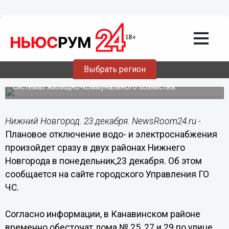
Общество
23.12.2019
09:14
Шесть жилых домов в Нижнем
Новгороде останутся без света и воды
Выбрать регион
Причиной отключения стали плановые работы на
системах жилищно-коммунального хозяйства.
Нижний Новгород. 23 декабря. NewsRoom24.ru -
Плановое отключение водо- и электроснабжения
произойдет сразу в двух районах Нижнего
Новгорода в понедельник,23 декабря. Об этом
сообщается на сайте городского Управления ГО
ЧС.
Согласно информации, в Канавинском районе
временно обесточат дома № 25, 27 и 29 по улице