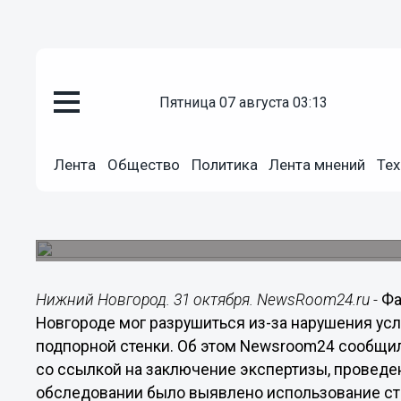
пятница 07 августа 03:13
Общество
31.10.2019
17:43
Лента
Общество
Политика
Лента мнений
Тех
Фасад Чкаловской лестницы ра
условий эксплуатации
Еще одна причина – старение материала подпорн
Нижний Новгород. 31 октября. NewsRoom24.ru -
Фа
Новгороде мог разрушиться из-за нарушения усл
подпорной стенки. Об этом Newsroom24 сообщи
со ссылкой на заключение экспертизы, проведе
обследовании было выявлено использование ст