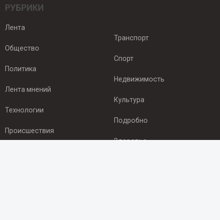
РУБРИКИ
Лента
Транспорт
Общество
Спорт
Политика
Недвижимость
Лента мнений
Культура
Технологии
Подробно
Происшествия
Здоровье
Экономика
ПОДПИСКА
Подпишись на рассылку NEWSROOM24
и будь
в курсе новостей в своём городе: