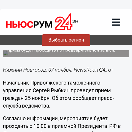
Общество
07.11.2019
15:06
Начальник Приволжского таможенного
управления Сергей Рыбкин проведет
Выбрать регион
прием граждан 25 ноября
Прием будет проходить по предварительной записи.
Нижний Новгород. 07 ноября. NewsRoom24.ru -
Начальник Приволжского таможенного
управления Сергей Рыбкин проведет прием
граждан 25 ноября. Об этом сообщает пресс-
служба ведомства.
Согласно информации, мероприятие будет
проходить с 10:00 в приемной Президента РФ в