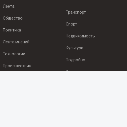
Лента
Транспорт
Общество
Спорт
Политика
Недвижимость
Лента мнений
Культура
Технологии
Подробно
Происшествия
Здоровье
Экономика
ПОДПИСКА
Подпишись на рассылку NEWSROOM24
и будь
в курсе новостей в своём городе: