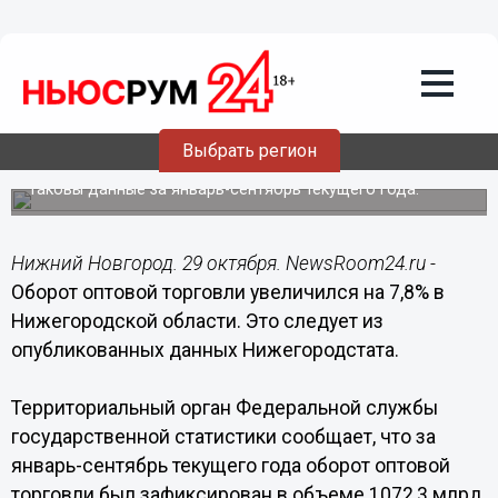
Общество
29.10.2019
09:02
Оборот оптовой торговли вырос на
Выбрать регион
7,8% в Нижегородской области
Таковы данные за январь-сентябрь текущего года.
Нижний Новгород. 29 октября. NewsRoom24.ru -
Оборот оптовой торговли увеличился на 7,8% в
Нижегородской области. Это следует из
опубликованных данных Нижегородстата.
Территориальный орган Федеральной службы
государственной статистики сообщает, что за
январь-сентябрь текущего года оборот оптовой
торговли был зафиксирован в объеме 1072,3 млрд