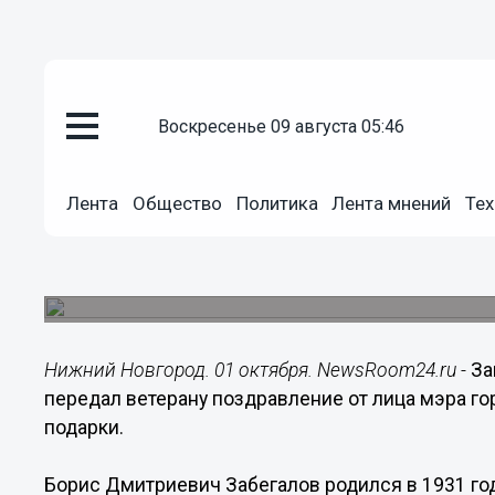
Общество
воскресенье 09 августа 05:46
01.10.2019
17:25
Одного из первых выпускников
училища Бориса Дмитриевича З
Лента
Общество
Политика
Лента мнений
Тех
летием СВУ
Одного из первых выпускников Горьковского 
Забегалова поздравили с 75-летием СВУ.
Нижний Новгород. 01 октября. NewsRoom24.ru -
За
передал ветерану поздравление от лица мэра г
подарки.
Борис Дмитриевич Забегалов родился в 1931 год