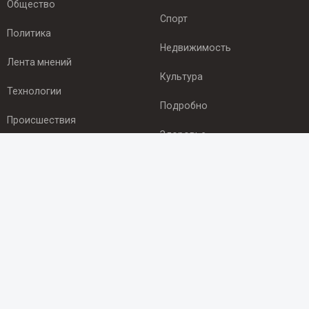
Общество
Спорт
Политика
Недвижимость
Лента мнений
Культура
Технологии
Подробно
Происшествия
Здоровье
Экономика
ПОДПИСКА
Подпишись на рассылку NEWSROOM24
и будь
в курсе новостей в своём городе:
Подписаться