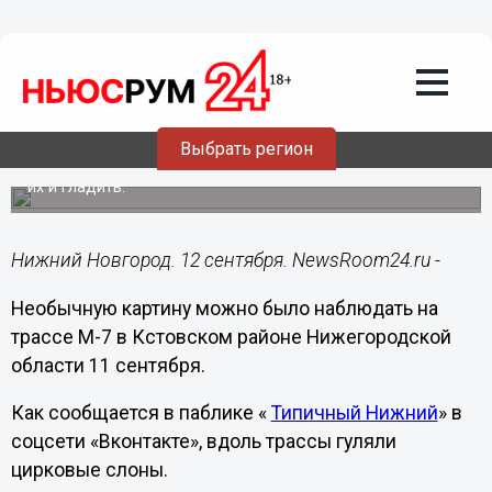
Общество
12.09.2019
12:24
Цирковые слоны погуляли по трассе
М-7 в Нижегородской области
Выбрать регион
Со слонами можно было фотографироваться, кормить
их и гладить.
Нижний Новгород. 12 сентября. NewsRoom24.ru -
Необычную картину можно было наблюдать на
трассе М-7 в Кстовском районе Нижегородской
области 11 сентября.
Как сообщается в паблике «
Типичный Нижний
» в
соцсети «Вконтакте», вдоль трассы гуляли
цирковые слоны.