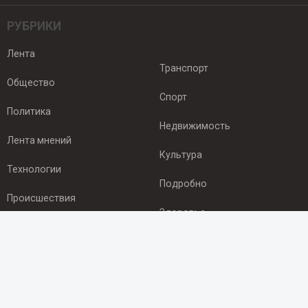
РУБРИКИ
Лента
Транспорт
Общество
Спорт
Политика
Недвижимость
Лента мнений
Культура
Технологии
Подробно
Происшествия
Здоровье
Экономика
ПОДПИСКА
Подпишись на рассылку NEWSROOM24
и будь
в курсе новостей в своём городе: