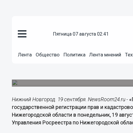
пятница 07 августа 02:41
Общество
19.09.2019
10:27
Лента
Общество
Политика
Лента мнений
Тех
Нижегородцам расскажут о гос
кадастре недвижимости
Тематическая горячая линия проходит 19 сентябр
Нижний Новгород. 19 сентября. NewsRoom24.ru -
«
государственной регистрации прав и кадастрово
Нижегородской области в понедельник, 19 авгус
Управления Росреестра по Нижегородской обла