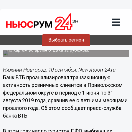
Общество
10.09.2019
17:21
Банк ВТБ проанализировал
транзакционную активность
розничных клиентов
Выбрать регион
Клиенты ВТБ в ПФО на 42% увеличили число транзакций
по картам во время отдыха за рубежом.
Нижний Новгород. 10 сентября. NewsRoom24.ru -
Банк ВТБ проанализировал транзакционную
активность розничных клиентов в Приволжском
федеральном округе в период с 1 июня по 31
августа 2019 года, сравнив ее с летними месяцами
прошлого года. Об этом сообщает пресс-служба
банка ВТБ.
В этом году число туристов ПФО, выбравших