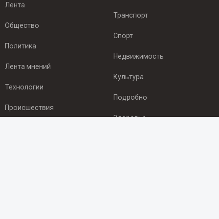
Лента
Транспорт
Общество
Спорт
Политика
Недвижимость
Лента мнений
Культура
Технологии
Подробно
Происшествия
Здоровье
Экономика
ПОДПИСКА
Подпишись на рассылку NEWSROOM24
и будь
в курсе новостей в своём городе:
Подписаться