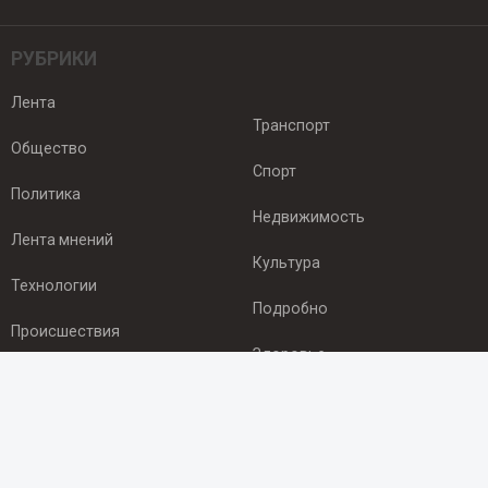
РУБРИКИ
Лента
Транспорт
Общество
Спорт
Политика
Недвижимость
Лента мнений
Культура
Технологии
Подробно
Происшествия
Здоровье
Экономика
ПОДПИСКА
Подпишись на рассылку NEWSROOM24
и будь
в курсе новостей в своём городе: