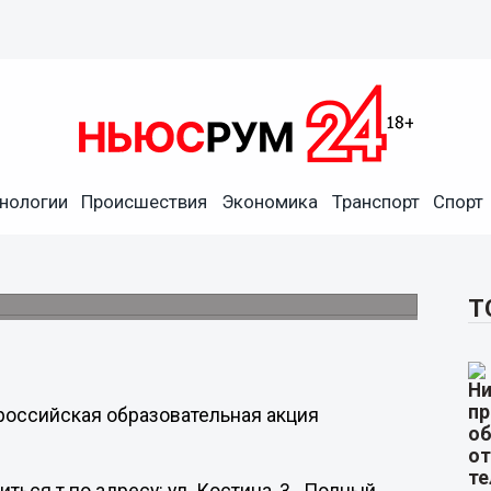
нологии
Происшествия
Экономика
Транспорт
Спорт
де будут писать «Тотальный
«Тотальный ЕГЭ» состоится в день знаний.
Т
ероссийская образовательная акция