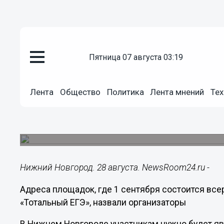
пятница 07 августа 03:19
Общество
28.08.2019
18:36
Лента
Общество
Политика
Лента мнений
Тех
Названы основные площадки, г
ЕГЭ»
Впервые всероссийская образовательная акция 
Нижний Новгород. 28 августа. NewsRoom24.ru -
Адреса площадок, где 1 сентября состоится вс
«Тотальный ЕГЭ», назвали организаторы