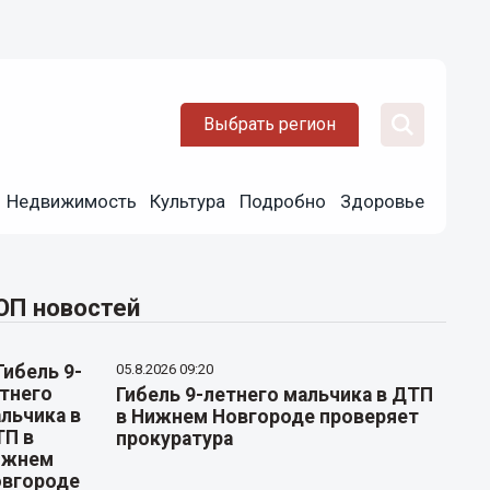
Выбрать регион
Недвижимость
Культура
Подробно
Здоровье
ОП новостей
05.8.2026 09:20
Гибель 9-летнего мальчика в ДТП
в Нижнем Новгороде проверяет
прокуратура