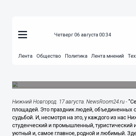
Общество
четверг 06 августа 00:34
17.08.2019
09:25
Это праздник людей, объедине
Лента
Общество
Политика
Лента мнений
Тех
историей и одной судьбой - Ба
Председатель городской Думы Дмитрий Барык
Новгорода:
Нижний Новгород. 17 августа. NewsRoom24.ru -
"С
площадей. Это праздник людей, объединенных о
судьбой. И, несмотря на это, у каждого из нас 
студенческий и промышленный, туристический и
уютный и, самое главное, родной и любимый. Зде