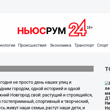
нных одним городом, одной
нологии
Происшествия
Экономика
Транспорт
Спорт
рыкин
ин поздравил земляков с Днем Нижнего
Т
егодня не просто день наших улиц и
дним городом, одной историей и одной
Нижний Новгород свой: растущий и строящийся,
 гостеприимный, спортивный и творческий,
сь живут наши семьи, растут наши дети, и