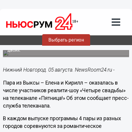
05.08.2019
18:12
Пара из Нижегородской области
поженилась на популярном
телепроекте
Выбрать регион
Та невеста, свадьба которой получит наивысшие баллы
от соперниц, выиграет романтическое путешествие на
двоих.
Нижний Новгород. 05 августа. NewsRoom24.ru -
Пара из Выксы – Елена и Кирилл – оказалась в
числе участников реалити-шоу «Четыре свадьбы»
на телеканале «Пятница!» Об этом сообщает пресс-
служба телеканала.
В каждом выпуске программы 4 пары из разных
городов соревнуются за романтическое