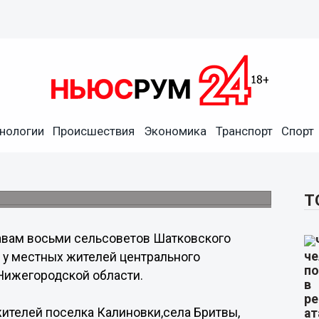
нологии
Происшествия
Экономика
Транспорт
Спорт
кого района внесено
доснабжение.
Т
авам восьми сельсоветов Шатковского
я у местных жителей центрального
Нижегородской области.
 жителей поселка Калиновки,села Бритвы,