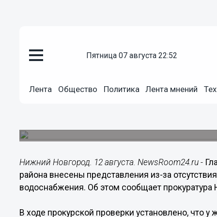
пятница 07 августа 22:52
Общество
12.08.2019
15:05
Лента
Общество
Политика
Лента мнений
Тех
Главам 8 сельсоветов Шатковс
прокурорское представление
В деревнях и селах отсутствует центральное во
Нижний Новгород. 12 августа. NewsRoom24.ru -
Гл
района внесены представления из-за отсутстви
водоснабжения. Об этом сообщает прокуратура 
В ходе прокурской проверки установлено, что у