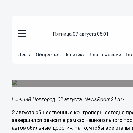
Общество
пятница 07 августа 05:01
02.08.2019
19:04
Общественные контролеры про
Лента
Общество
Политика
Лента мнений
Тех
дороги в Павловском районе
По словам местных жителей, до ремонта на д
разгоняться быстрее 20 км/ч.
Нижний Новгород. 02 августа. NewsRoom24.ru -
2 августа общественные контролеры сегодня пр
завершился ремонт в рамках национального про
автомобильные дороги». На то, чтобы все этап