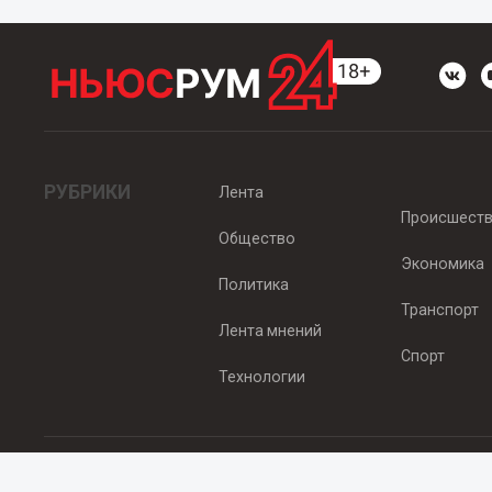
РУБРИКИ
Лента
Происшест
Общество
Экономика
Политика
Транспорт
Лента мнений
Спорт
Технологии
© 2012 - 2025 ООО "Ньюсрум" (ИА Newsroom24 (Ньюсрум24). Учр
Свидетельство о регистрации СМИ ИА № ФС 77 - 45920 от 22.07.