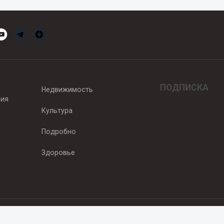
ПОДПИСКА
Недвижимость
вия
Культура
Подробно
Здоровье
едитель — ООО "Ньюсрум"
2011г. выдано Федеральной службой по надзору в сфере связи, информа