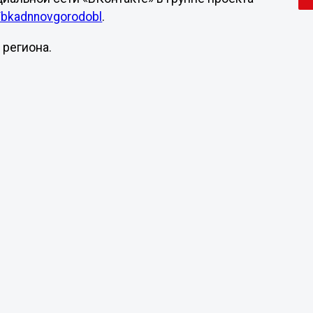
m/bkadnnovgorodobl
.
 региона.