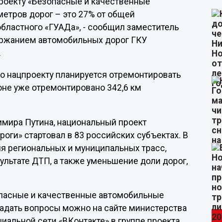
проекту «Безопасные и качественные
етров дорог – это 27% от общей
бластного «ГУАДа», - сообщил заместитель
держанием автомобильных дорог ГКУ
.
по нацпроекту планируется отремонтировать
ионе уже отремонтировано 342,6 км
димира Путина, национальный проект
ги» стартовал в 83 российских субъектах. В
ия региональных и муниципальных трасс,
ультате ДТП, а также уменьшение доли дорог,
опасные и качественные автомобильные
задать вопросы можно на сайте министерства
циальной сети «ВКонтакте» в группе проекта