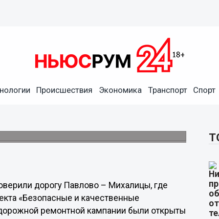
верили качество ремонта
нологии
Происшествия
Экономика
Транспорт
Спорт
ороге Павлово-Михалицы было опасно
Т
оверили дорогу Павлово – Михалицы, где
екта «Безопасные и качественные
ы дорожной ремонтной кампании были открыты