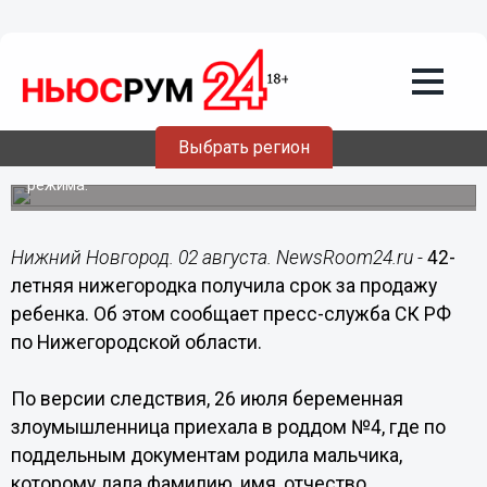
Общество
02.08.2019
16:28
42-летняя нижегородка получила срок
за продажу ребенка
Выбрать регион
Она будет отбывать наказание в колонии общего
режима.
Нижний Новгород. 02 августа. NewsRoom24.ru -
42-
летняя нижегородка получила срок за продажу
ребенка. Об этом сообщает пресс-служба СК РФ
по Нижегородской области.
По версии следствия, 26 июля беременная
злоумышленница приехала в роддом №4, где по
поддельным документам родила мальчика,
которому дала фамилию, имя, отчество,