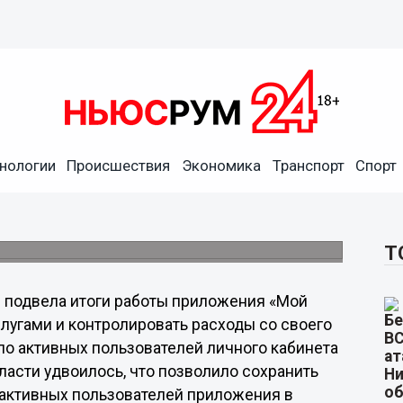
 абонентов Tele2 управляет
нологии
Происшествия
Экономика
Транспорт
Спорт
х пользователей личного кабинета среди
 удвоилось.
Т
2 подвела итоги работы приложения «Мой
слугами и контролировать расходы со своего
ло активных пользователей личного кабинета
ласти удвоилось, что позволило сохранить
 активных пользователей приложения в