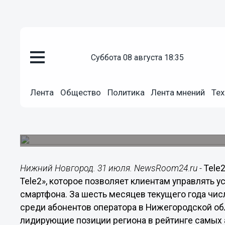
Общество
суббота 08 августа 18:35
31.07.2019
17:36
Почти половина нижегородских
Лента
Общество
Политика
Лента мнений
Тех
тарифом в личном кабинете
За шесть месяцев текущего года число активны
абонентов оператора в Нижегородской области
Нижний Новгород. 31 июля. NewsRoom24.ru -
Tele
Tele2», которое позволяет клиентам управлять у
смартфона. За шесть месяцев текущего года чис
среди абонентов оператора в Нижегородской об
лидирующие позиции региона в рейтинге самых