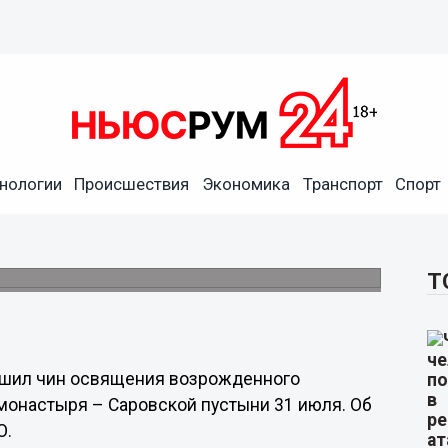
 освящения Успенского
нологии
Происшествия
Экономика
Транспорт
Спорт
лями и другими паломниками несколько дней
ться.
Т
ршил чин освящения возрожденного
монастыря – Саровской пустыни 31 июля. Об
О.