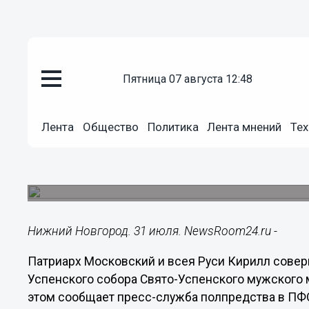
Общество
пятница 07 августа 12:48
31.07.2019
16:39
Патриарх Кирилл совершил чин
Лента
Общество
Политика
Лента мнений
Тех
собора в Сарове
Он рассказал, как в детстве его отец с родите
шли в Саровскую пустынь, чтобы здесь помоли
Нижний Новгород. 31 июля. NewsRoom24.ru -
Патриарх Московский и всея Руси Кирилл сове
Успенского собора Свято-Успенского мужского 
этом сообщает пресс-служба полпредства в ПФ