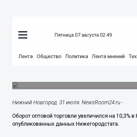
пятница 07 августа 02:49
Общество
31.07.2019
10:46
Лента
Общество
Политика
Лента мнений
Тех
Оборот оптовой торговли выро
области
Таковы данные за январь-июнь текущего года.
Нижний Новгород. 31 июля. NewsRoom24.ru -
Оборот оптовой торговли увеличился на 10,3% в
опубликованных данных Нижегородстата.