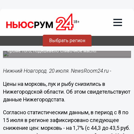
Общество
20.07.2019
09:54
Цены на морковь, лук и рыбу
Выбрать регион
снизились в Нижегородской области
Кроме того, подешевело сливочное масло.
Нижний Новгород. 20 июля. NewsRoom24.ru -
Цены на морковь, лук и рыбу снизились в
Нижегородской области. Об этом свидетельствуют
данные Нижегородстата.
Согласно статистическим данным, в период с 8 по
15 июля в регионе зафиксировано следующее
снижение цен: морковь - на 1,7% (с 44,3 до 43,5 руб.