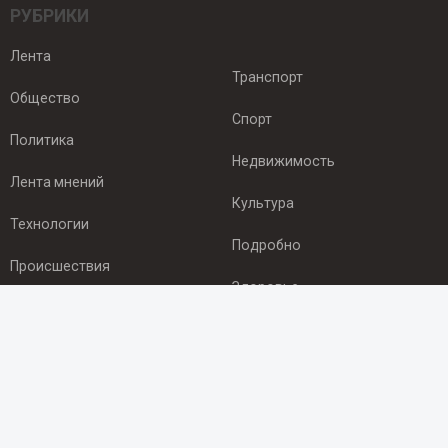
РУБРИКИ
Лента
Транспорт
Общество
Спорт
Политика
Недвижимость
Лента мнений
Культура
Технологии
Подробно
Происшествия
Здоровье
Экономика
ПОДПИСКА
Подпишись на рассылку NEWSROOM24
и будь
в курсе новостей в своём городе: