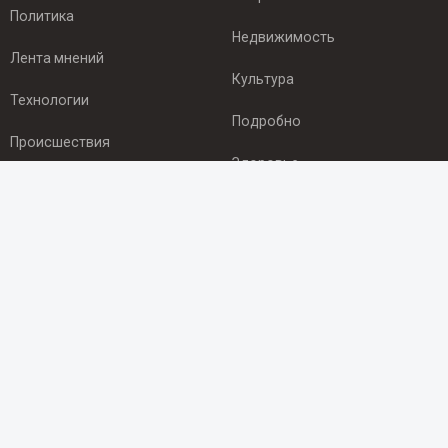
Политика
Недвижимость
Лента мнений
Культура
Технологии
Подробно
Происшествия
Здоровье
Экономика
ПОДПИСКА
Подпишись на рассылку NEWSROOM24
и будь
в курсе новостей в своём городе:
Подписаться
© 2012 - 2025 ООО "Ньюсрум" (ИА Newsroom24 (Ньюсрум24).
Учредитель — ООО "Ньюсрум"