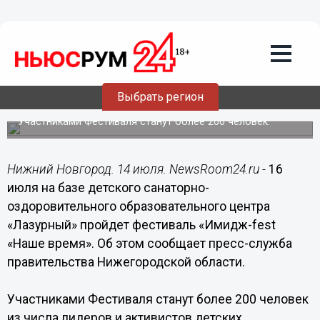
Общество
14.07.2019
12:56
Фестиваль «Имидж-fest «Наше время»
Выбрать регион
пройдет в Нижегородской области
Участниками Фестиваля станут более 200 человек.
Нижний Новгород. 14 июля. NewsRoom24.ru -
16
июля на базе детского санаторно-
оздоровительного образовательного центра
«Лазурный» пройдет фестиваль «Имидж-fest
«Наше время». Об этом сообщает пресс-служба
правительства Нижегородской области.
Участниками Фестиваля станут более 200 человек
из числа лидеров и активистов детских