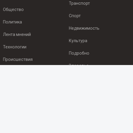
Транспорт
Общество
Спорт
Политика
Недвижимость
Лента мнений
Культура
Технологии
Подробно
Происшествия
Здоровье
Экономика
ПОДПИСКА
Подпишись на рассылку NEWSROOM24
и будь
в курсе новостей в своём городе:
Подписаться