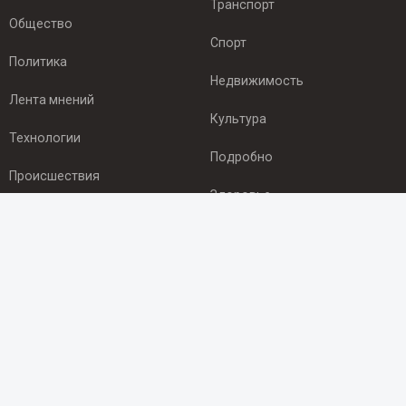
Транспорт
Общество
Спорт
Политика
Недвижимость
Лента мнений
Культура
Технологии
Подробно
Происшествия
Здоровье
Экономика
ПОДПИСКА
Подпишись на рассылку NEWSROOM24
и будь
в курсе новостей в своём городе:
Подписаться