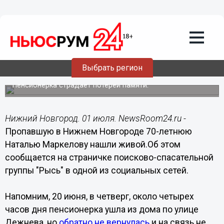
Общество
01.07.2019
15:04
Пропавшая в Нижнем 70-летняя
Выбрать регион
Наталья Маркелова найдена
Пенсионерка страдает потерей памяти.
Нижний Новгород. 01 июля. NewsRoom24.ru -
Пропавшую в Нижнем Новгороде 70-летнюю
Наталью Маркелову нашли живой.Об этом
сообщается на страничке поисково-спасательной
группы "Рысь" в одной из социальных сетей.
Напомним, 20 июня, в четверг, около четырех
часов дня пенсионерка ушла из дома по улице
Дежнева, но
обратно не вернулась
и на связь не