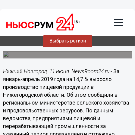
Общество
11.06.2019
13:08
Производство пищевой продукции
выросло в Нижегородской области
Увеличено производство молока, творога, сливочного
Выбрать регион
масла, мяса, мясных полуфабрикатов, колбасных
изделий и других видов продукции
Нижний Новгород. 11 июня. NewsRoom24.ru -
За
январь-апрель 2019 года на 14,7 % выросло
производство пищевой продукции в
Нижегородской области. Об этом сообщили в
региональном министерстве сельского хозяйства
и продовольственных ресурсов. По данным
ведомства, предприятиями пищевой и
перерабатывающей промышленности за
указанный период произведено и отгружено