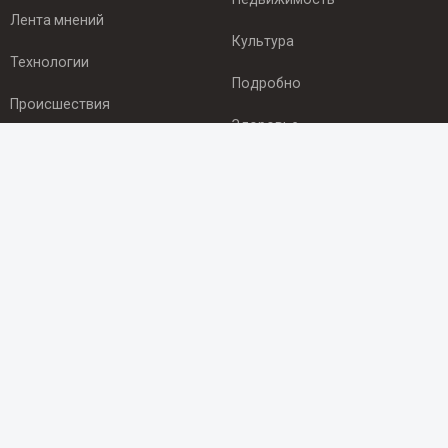
Лента мнений
Культура
Технологии
Подробно
Происшествия
Здоровье
Экономика
ПОДПИСКА
Подпишись на рассылку NEWSROOM24
и будь
в курсе новостей в своём городе:
Подписаться
© 2012 - 2025 ООО "Ньюсрум" (ИА Newsroom24 (Ньюсрум24).
Учредитель — ООО "Ньюсрум"
Свидетельство о регистрации СМИ ИА № ФС 77 - 45920 от 22.07.2011г.
выдано Федеральной службой по надзору в сфере связи,